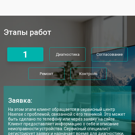
Замена матрицы телевизора
от 5500 ₽
Заказать
Hisense
Прошивка телевизора Hisense
от 3900 ₽
Заказать
Этапы работ
Замена трансформаторов
от 4800 ₽
Заказать
подсветки
1
Диагностика
Согласование
Ремонт
Контроль
Заявка:
На этом этапе клиент обращается в сервисный центр
Hisense с проблемой, связанной с его техникой. Это может
быть сделано по телефону или через заявку на сайте.
Клиент предоставляет информацию о себе и описание
неисправности устройства. Сервисный специалист
регистрирует заявку и назначает время для диагностики,