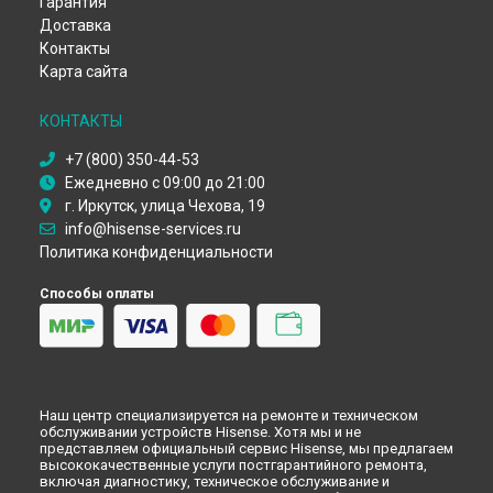
Гарантия
Доставка
Замена резистора телевизора Hisense в
Тюмени
Контакты
Замена резистора телевизора Hisense в
Иркутске
Карта сайта
Замена резистора телевизора Hisense в
Самаре
Замена резистора телевизора Hisense в
Омске
КОНТАКТЫ
Замена резистора телевизора Hisense в
Красноярске
Замена резистора телевизора Hisense в
Перми
+7 (800) 350-44-53
Замена резистора телевизора Hisense в
Ульяновске
Ежедневно с 09:00 до 21:00
Замена резистора телевизора Hisense в
Кирове
г. Иркутск, улица Чехова, 19
Замена резистора телевизора Hisense в
Москве
info@hisense-services.ru
Политика конфиденциальности
Способы оплаты
Наш центр специализируется на ремонте и техническом
обслуживании устройств Hisense. Хотя мы и не
представляем официальный сервис Hisense, мы предлагаем
высококачественные услуги постгарантийного ремонта,
включая диагностику, техническое обслуживание и