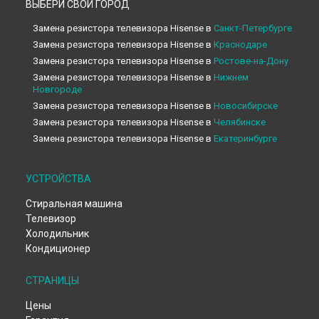
ВЫБЕРИ СВОЙ ГОРОД
Замена резистора телевизора Hisense в
Санкт-Петербурге
Замена резистора телевизора Hisense в
Краснодаре
Замена резистора телевизора Hisense в
Ростове-на-Дону
Замена резистора телевизора Hisense в
Нижнем
Новгороде
Замена резистора телевизора Hisense в
Новосибирске
Замена резистора телевизора Hisense в
Челябинске
Замена резистора телевизора Hisense в
Екатеринбурге
Замена резистора телевизора Hisense в
Казани
Замена резистора телевизора Hisense в
Уфе
УСТРОЙСТВА
Замена резистора телевизора Hisense в
Воронеже
Стиральная машина
Замена резистора телевизора Hisense в
Волгограде
Телевизор
Замена резистора телевизора Hisense в
Барнауле
Холодильник
Замена резистора телевизора Hisense в
Ижевске
Кондиционер
Замена резистора телевизора Hisense в
Тольятти
Замена резистора телевизора Hisense в
Ярославле
СТРАНИЦЫ
Замена резистора телевизора Hisense в
Саратове
Замена резистора телевизора Hisense в
Хабаровске
Цены
Замена резистора телевизора Hisense в
Томске