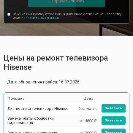
Отправить заявку
Нажимая на кнопку отправить я даю свое согласие на обработку
моих
персональных данных.
Цены на ремонт телевизора
Hisense
Дата обновления прайса: 16.07.2026
Поломка
Цена
Диагностика телевизора Hisense
бесплатно
Заказать
Замена платы обработки
от 4800 ₽
Заказать
видеосигнала
Замена кнопок управления
от 2900 ₽
Заказать