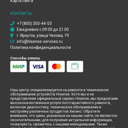
Карта сайта
Замена платы обработки видеосигнала телевизора
Hisense в
Ижевске
КОНТАКТЫ
Замена платы обработки видеосигнала телевизора
Hisense в
Тольятти
+7 (800) 350-44-53
Замена платы обработки видеосигнала телевизора
Ежедневно с 09:00 до 21:00
Hisense в
Ярославле
г. Иркутск, улица Чехова, 19
Замена платы обработки видеосигнала телевизора
info@hisense-services.ru
Hisense в
Саратове
Политика конфиденциальности
Замена платы обработки видеосигнала телевизора
Hisense в
Хабаровске
Способы оплаты
Замена платы обработки видеосигнала телевизора
Hisense в
Томске
Замена платы обработки видеосигнала телевизора
Hisense в
Тюмени
Замена платы обработки видеосигнала телевизора
Hisense в
Иркутске
Наш центр специализируется на ремонте и техническом
Замена платы обработки видеосигнала телевизора
обслуживании устройств Hisense. Хотя мы и не
представляем официальный сервис Hisense, мы предлагаем
Hisense в
Самаре
высококачественные услуги постгарантийного ремонта,
Замена платы обработки видеосигнала телевизора
включая диагностику, техническое обслуживание и
Hisense в
Омске
настройку различных продуктов Хисенс. Обратите
внимание, что цены, указанные на нашем сайте, не являются
Замена платы обработки видеосигнала телевизора
окончательными; для получения актуальной информации,
Hisense в
Красноярске
пожалуйста, свяжитесь с нашими менеджерами. Также