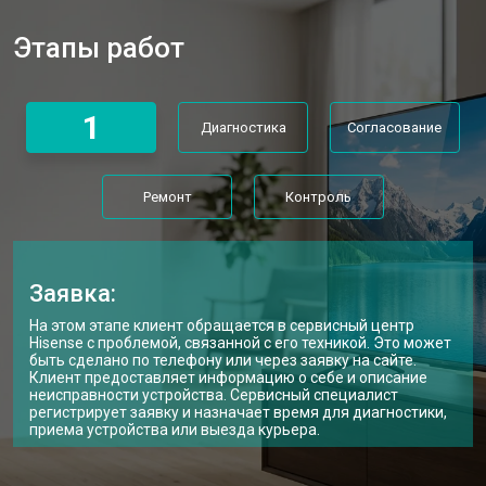
Прошивка телевизора Hisense
от 3900 ₽
Заказать
Этапы работ
Замена трансформаторов
от 4800 ₽
Заказать
подсветки
1
Диагностика
Согласование
Ремонт
Контроль
Заявка:
На этом этапе клиент обращается в сервисный центр
Hisense с проблемой, связанной с его техникой. Это может
быть сделано по телефону или через заявку на сайте.
Клиент предоставляет информацию о себе и описание
неисправности устройства. Сервисный специалист
регистрирует заявку и назначает время для диагностики,
приема устройства или выезда курьера.