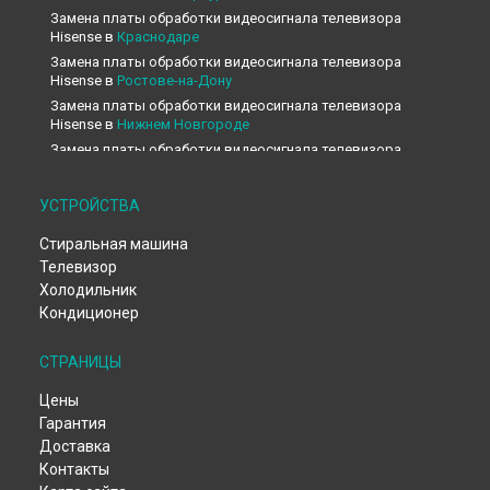
Замена платы обработки видеосигнала телевизора
Hisense в
Краснодаре
Замена платы обработки видеосигнала телевизора
Hisense в
Ростове-на-Дону
Замена платы обработки видеосигнала телевизора
Hisense в
Нижнем Новгороде
Замена платы обработки видеосигнала телевизора
Hisense в
Новосибирске
Замена платы обработки видеосигнала телевизора
УСТРОЙСТВА
Hisense в
Челябинске
Замена платы обработки видеосигнала телевизора
Стиральная машина
Hisense в
Екатеринбурге
Телевизор
Замена платы обработки видеосигнала телевизора
Холодильник
Hisense в
Казани
Кондиционер
Замена платы обработки видеосигнала телевизора
Hisense в
Уфе
СТРАНИЦЫ
Замена платы обработки видеосигнала телевизора
Hisense в
Воронеже
Цены
Замена платы обработки видеосигнала телевизора
Гарантия
Hisense в
Волгограде
Доставка
Замена платы обработки видеосигнала телевизора
Контакты
Hisense в
Барнауле