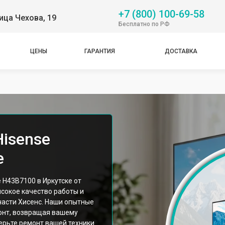
+7 (800) 100-69-58
ица Чехова, 19
Бесплатно по РФ
ЦЕНЫ
ГАРАНТИЯ
ДОСТАВКА
Hisense
е
 H43B7100 в Иркутске от
сокое качество работы и
асти Хисенс. Наши опытные
онт, возвращая вашему
ерьте ремонт вашей техники