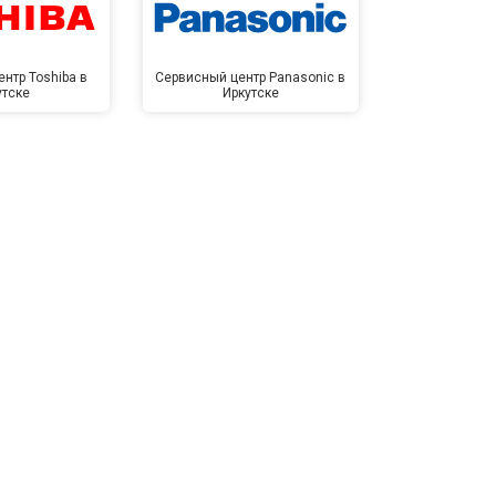
нтр Toshiba в
Сервисный центр Panasonic в
Сервисный 
утске
Иркутске
Ирк