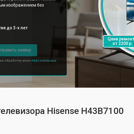
ным изображением без
ия до 3-х лет
Цена ремон
от 2200 р.
править заявку
 на обработку моих
персональных
телевизора Hisense H43B7100