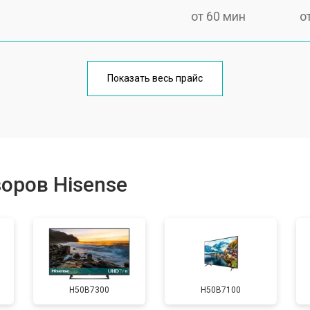
от 60 мин
о
от 90 мин
о
Показать весь прайс
от 70 мин
о
от 80 мин
о
оров Hisense
от 50 мин
о
от 80 мин
о
H50B7300
H50B7100
от 70 мин
о