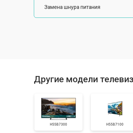
Замена шнура питания
Замена разъема питания
Замена шлейфа матрицы
Замена аудиоразъема
Другие модели телевиз
Замена USB порта
Замена HDMI порта
H55B7300
H55B7100
Замена модуля Wi-Fi