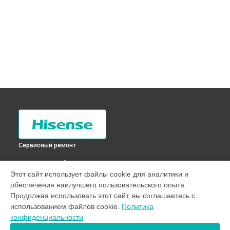
Сервисный ремонт
ВЫБЕРИ СВОЙ ГОРОД
Этот сайт использует файлы cookie для аналитики и
Замена трансформаторов подсветки телевизора
обеспечения наилучшего пользовательского опыта.
H32B5600 Hisense в
Санкт-Петербурге
Продолжая использовать этот сайт, вы соглашаетесь с
Замена трансформаторов подсветки телевизора
использованием файлов cookie.
Политика
H32B5600 Hisense в
Краснодаре
конфиденциальности
Замена трансформаторов подсветки телевизора