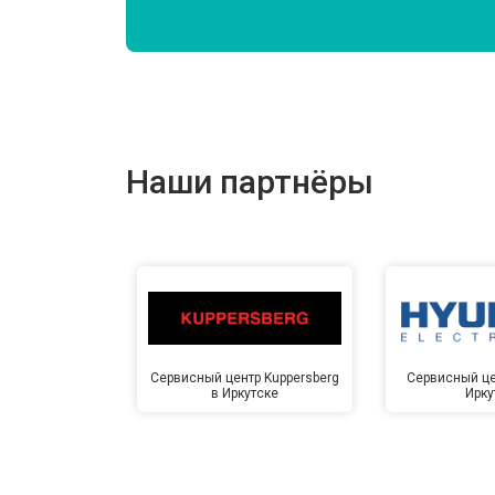
Замена подшипников
Замена мотора
Наши партнёры
Ремонт/замена датчика температу
Замена ТЭН
Замена блока управления
Сервисный центр Kuppersberg
Сервисный це
в Иркутске
Ирку
Замена заливного клапана
Замена заливного шланга