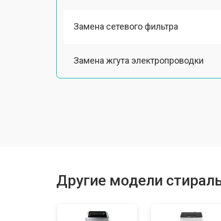
Замена сетевого фильтра
Замена жгута электропроводки
Замена шкива барабана
Замена мотора вентилятора сушки
Замена верхнего противовеса
Другие модели стирал
Замена шторок барабана