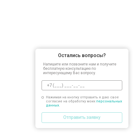
Замена прессостата
Замена сливного насоса
Остались вопросы?
Замена сливного шланга
Напишите или позвоните нам и получите
бесплатную консультацию по
интересующему Вас вопросу.
Замена циркуляционного насоса
Нажимая на кнопку отправить я даю свое
согласие на обработку моих
персональных
Замена УБЛ
данных.
Отправить заявку
Замена приводного ремня