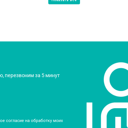
от 60 мин
о
овление)
от 80 мин
о
 креплений, кнопок)
от 50 мин
о
?
, перезвоним за 5 минут
от 90 мин
о
от 60 мин
о
от 70 мин
о
ое согласие на обработку моих