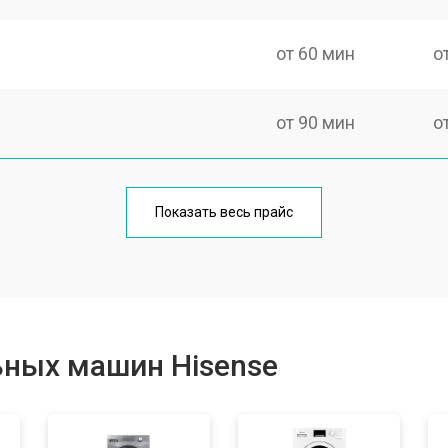
от 60 мин
о
от 90 мин
о
от 70 мин
о
Показать весь прайс
от 100 мин
о
от 80 мин
о
ьных машин Hisense
от 70 мин
о