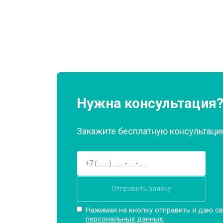
Ремонт или замена патрубка
Ремонт платы управления (восстан
Корпусный ремонт (замена резинок,
Нужна консультация
Закажите бесплатную консультацию
Замена крестовины
Замена щёток
Отправить заявку
Замена амортизаторов
Нажимая на кнопку отправить я даю св
персональных данных.