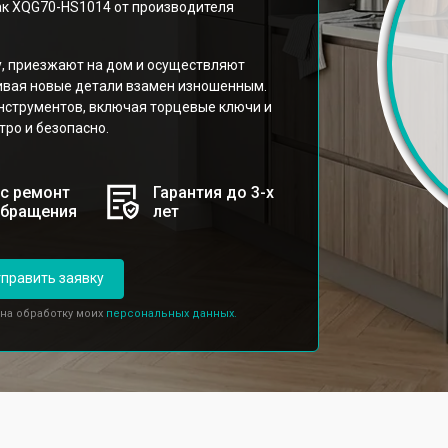
ак XQG70-HS1014 от производителя
у, приезжают на дом и осуществляют
ивая новые детали взамен изношенным.
нструментов, включая торцевые ключи и
ро и безопасно.
с ремонт
Гарантия до 3-х
обращения
лет
править заявку
 на обработку моих
персональных данных.