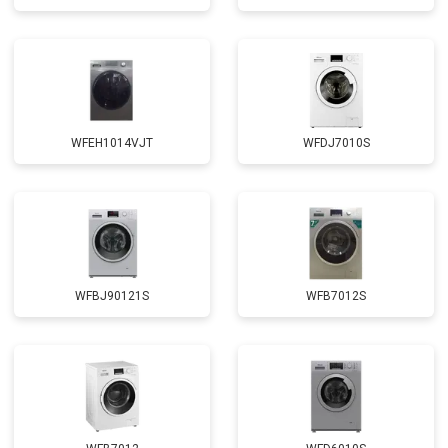
Замена щёток
от 3100 ₽
Заказать
Замена амортизаторов
от 2000 ₽
Заказать
Замена подшипников
от 2800 ₽
Заказать
Замена мотора
от 3800 ₽
Заказать
WFEH1014VJT
WFDJ7010S
Ремонт/замена датчика
от 2200 ₽
Заказать
температуры
Замена ТЭН
от 2300 ₽
Заказать
Замена блока управления
от 3600 ₽
Заказать
Замена заливного клапана
от 3250 ₽
Заказать
WFBJ90121S
WFB7012S
Замена заливного шланга
от 2150 ₽
Заказать
Замена прессостата
от 3350 ₽
Заказать
Замена сливного насоса
от 3450 ₽
Заказать
Замена сливного шланга
от 2100 ₽
Заказать