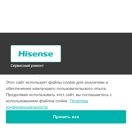
Сервисный ремонт
ВЫБЕРИ СВОЙ ГОРОД
Этот сайт использует файлы cookie для аналитики и
Замена крестовины стиральной машины WTL801G Hisense
обеспечения наилучшего пользовательского опыта.
в
Санкт-Петербурге
Продолжая использовать этот сайт, вы соглашаетесь с
Замена крестовины стиральной машины WTL801G Hisense
использованием файлов cookie.
Политика
в
Краснодаре
конфиденциальности
Замена крестовины стиральной машины WTL801G Hisense
в
Ростове-на-Дону
Принять все
Замена крестовины стиральной машины WTL801G Hisense
в
Нижнем Новгороде