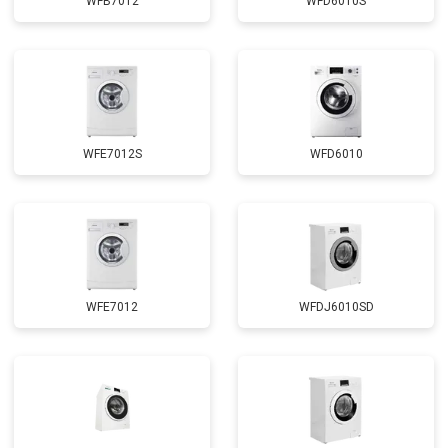
WFB7012
WFD6010S
Замена циркуляционного насоса
от 3800 ₽
Заказать
Замена УБЛ
от 2100 ₽
Заказать
Замена приводного ремня
от 2550 ₽
Заказать
WFE7012S
WFD6010
WFE7012
WFDJ6010SD