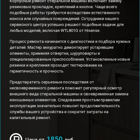
Корпусный ремонт стиральной машины включает замену
резиновых прокладок, креплений и кнопок. Чаще всего
подобные работы требуются вследствие естественного
износа или случайных повреждений. Сотрудники нашего
сервисного центра успешно решают подобные задачи для
любых моделей, включая WTL801G от Hisense.
Процесс ремонта начинается с диагностики и подбора нужных
деталей. Мастер аккуратно демонтирует устаревшие
элементы, применяя отвертки, шуруповерты и
специализированные приспособления. Установленные новые
резинки и крепления проходят тестирование на
герметичность и прочность.
Предотвратить серьезные последствия от
несвоевременного ремонта поможет регулярный осмотр
внешнего вида стиральной машины и своевременная замена
изношенных элементов. Следование простым правилам
эксплуатации значительно повысит продолжительность
службы вашего устройства и сократит затраты на
капитальный ремонт.
1850
Цена от
руб