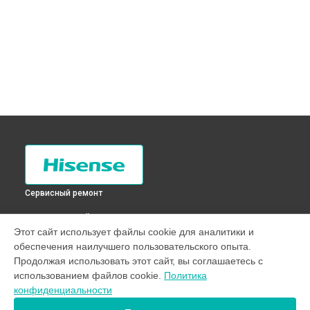
Сервисный ремонт
ВЫБЕРИ СВОЙ ГОРОД
Этот сайт использует файлы cookie для аналитики и
Замена шторок барабана стиральной машины WTE701G
обеспечения наилучшего пользовательского опыта.
Hisense в
Санкт-Петербурге
Продолжая использовать этот сайт, вы соглашаетесь с
Замена шторок барабана стиральной машины WTE701G
использованием файлов cookie.
Политика
Hisense в
Краснодаре
конфиденциальности
Замена шторок барабана стиральной машины WTE701G
Hisense в
Ростове-на-Дону