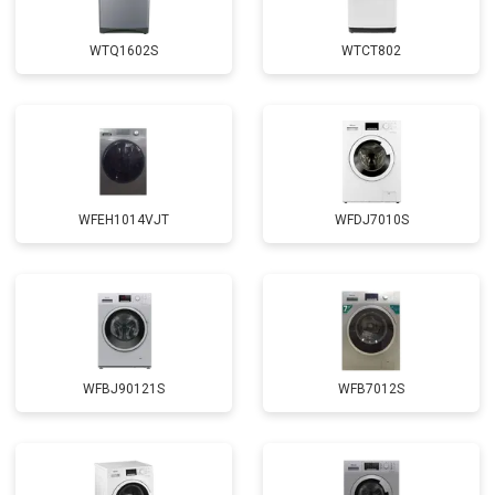
Замена крестовины
от 2750 ₽
Заказать
WTQ1602S
WTCT802
Замена щёток
от 3100 ₽
Заказать
Замена амортизаторов
от 2000 ₽
Заказать
Замена подшипников
от 2800 ₽
Заказать
Замена мотора
от 3800 ₽
Заказать
WFEH1014VJT
WFDJ7010S
Ремонт/замена датчика
от 2200 ₽
Заказать
температуры
Замена ТЭН
от 2300 ₽
Заказать
Замена блока управления
от 3600 ₽
Заказать
Замена заливного клапана
от 3250 ₽
Заказать
WFBJ90121S
WFB7012S
Замена заливного шланга
от 2150 ₽
Заказать
Замена прессостата
от 3350 ₽
Заказать