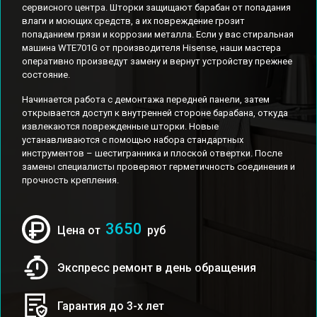
сервисного центра. Шторки защищают барабан от попадания
влаги и моющих средств, а их повреждение грозит
попаданием грязи и коррозии металла. Если у вас стиральная
машина WTE701G от производителя Hisense, наши мастера
оперативно произведут замену и вернут устройству прежнее
состояние.
Начинается работа с демонтажа передней панели, затем
открывается доступ к внутренней стороне барабана, откуда
извлекаются поврежденные шторки. Новые
устанавливаются с помощью набора стандартных
инструментов – шестигранника и плоской отвертки. После
замены специалисты проверяют герметичность соединения и
прочность крепления.
3650
Цена от
руб
Экспресс ремонт в день обращения
Гарантия до 3-х лет