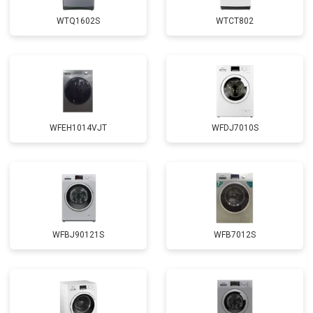
Замена крестовины
от 2750 ₽
Заказать
WTQ1602S
WTCT802
Замена щёток
от 3100 ₽
Заказать
Замена амортизаторов
от 2000 ₽
Заказать
Замена подшипников
от 2800 ₽
Заказать
Замена мотора
от 3800 ₽
Заказать
WFEH1014VJT
WFDJ7010S
Ремонт/замена датчика
от 2200 ₽
Заказать
температуры
Замена ТЭН
от 2300 ₽
Заказать
Замена блока управления
от 3600 ₽
Заказать
Замена заливного клапана
от 3250 ₽
Заказать
WFBJ90121S
WFB7012S
Замена заливного шланга
от 2150 ₽
Заказать
Замена прессостата
от 3350 ₽
Заказать
Замена сливного насоса
от 3450 ₽
Заказать