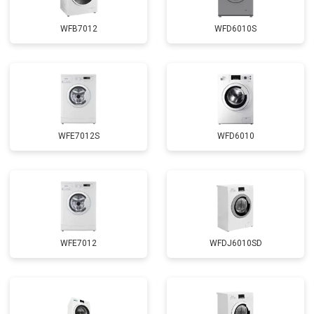
Замена сливного шланга
от 2100 ₽
Заказать
WFB7012
WFD6010S
Замена циркуляционного насоса
от 3800 ₽
Заказать
Замена УБЛ
от 2100 ₽
Заказать
Замена приводного ремня
от 2550 ₽
Заказать
WFE7012S
WFD6010
WFE7012
WFDJ6010SD