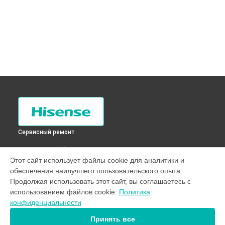
Сервисный ремонт
ВЫБЕРИ СВОЙ ГОРОД
Этот сайт использует файлы cookie для аналитики и
Замена мотора вентилятора сушки стиральной машины
обеспечения наилучшего пользовательского опыта.
WTC601G Hisense в
Санкт-Петербурге
Продолжая использовать этот сайт, вы соглашаетесь с
Замена мотора вентилятора сушки стиральной машины
использованием файлов cookie.
Политика
WTC601G Hisense в
Краснодаре
конфиденциальности
Замена мотора вентилятора сушки стиральной машины
WTC601G Hisense в
Ростове-на-Дону
Принять все