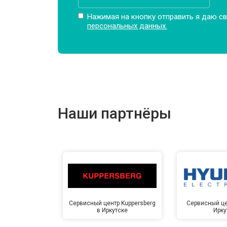
Замена амортизаторов
Нажимая на кнопку отправить я даю св
персональных данных.
Замена подшипников
Замена мотора
Наши партнёры
Ремонт/замена датчика температу
Замена ТЭН
Замена блока управления
Сервисный центр Kuppersberg
Сервисный це
в Иркутске
Ирку
Замена заливного клапана