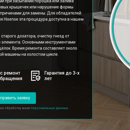
ми при засыпании порошка или залива
ковых крышечек или нарушение формы
 причинами для замены. Для обладателей
 Hisense эта процедура доступна в нашем
старого дозатора, очистку гнезд от
го элемента. Основными инструментами
щёлок. Время ремонта составляет около
ной машины на холостом цикле.
с ремонт
Гарантия до 3-х
обращения
лет
править заявку
 на обработку моих
персональных данных.