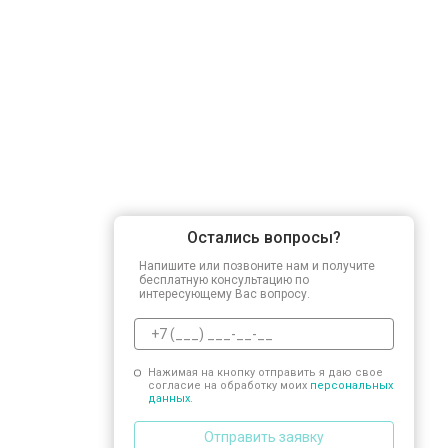
Замена заливного шланга
Замена прессостата
Замена сливного насоса
Остались вопросы?
Замена сливного шланга
Напишите или позвоните нам и получите
бесплатную консультацию по
интересующему Вас вопросу.
Замена циркуляционного насоса
Нажимая на кнопку отправить я даю свое
согласие на обработку моих
персональных
Замена УБЛ
данных.
Отправить заявку