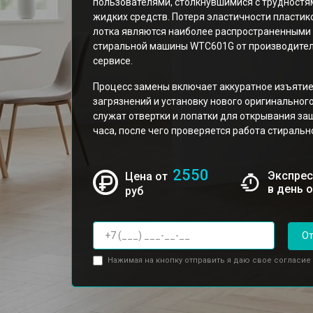
пользователями, столкнувшимися с трудностя
жидких средств. Потеря эластичности пласти
лотка являются наиболее распространенными
стиральной машины WTC601G от производителя
сервисе.
Процесс замены включает аккуратное изъятие 
загрязнений и установку нового оригинально
служат отвертки и лопатки для открывания за
часа, после чего проверяется работа стираль
2550
Экспрес
Цена от
в день 
руб
От
Нажимая на кнопку отправить я даю свое согласие