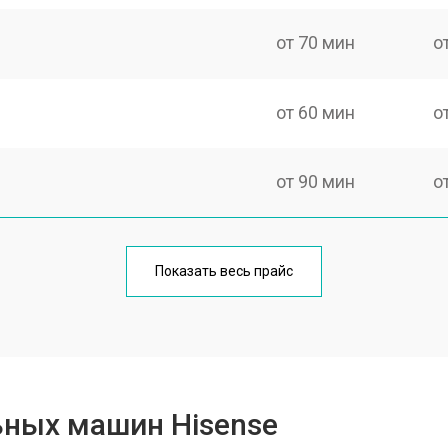
от 70 мин
о
от 60 мин
о
от 90 мин
о
от 70 мин
о
Показать весь прайс
от 100 мин
о
от 80 мин
о
ьных машин Hisense