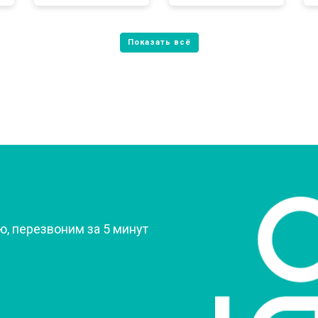
от 70 мин
о
от 60 мин
о
овление)
от 80 мин
о
 креплений, кнопок)
от 50 мин
о
?
, перезвоним за 5 минут
от 90 мин
о
от 60 мин
о