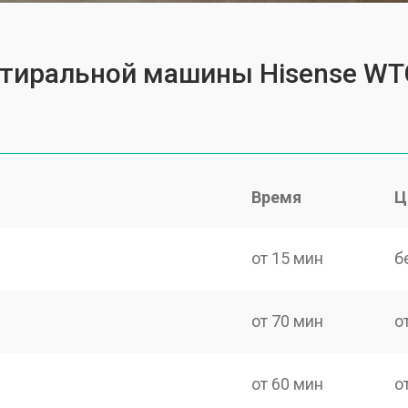
 стиральной машины Hisense W
Время
Ц
от 15 мин
б
от 70 мин
о
от 60 мин
о