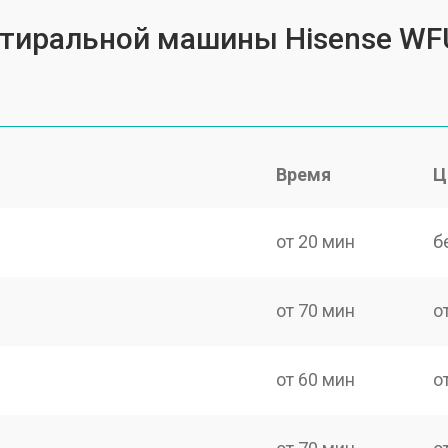
 стиральной машины Hisense W
Время
Ц
от 20 мин
б
от 70 мин
о
от 60 мин
о