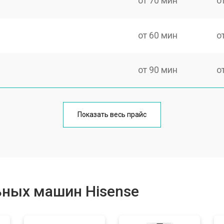
от 70 мин
о
от 60 мин
о
от 90 мин
о
от 70 мин
о
Показать весь прайс
от 100 мин
о
от 80 мин
о
ьных машин Hisense
от 130 мин
о