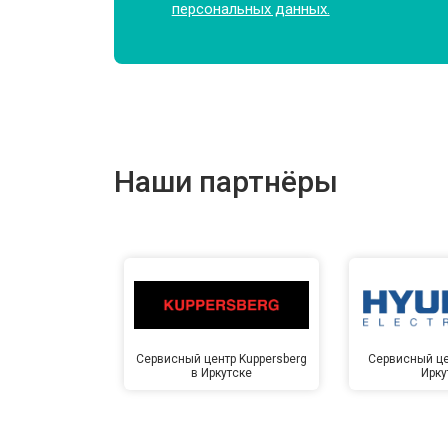
персональных данных.
Замена подшипников
Замена мотора
Наши партнёры
Ремонт/замена датчика температу
Замена ТЭН
Замена блока управления
Сервисный центр Kuppersberg
Сервисный це
в Иркутске
Ирку
Замена заливного клапана