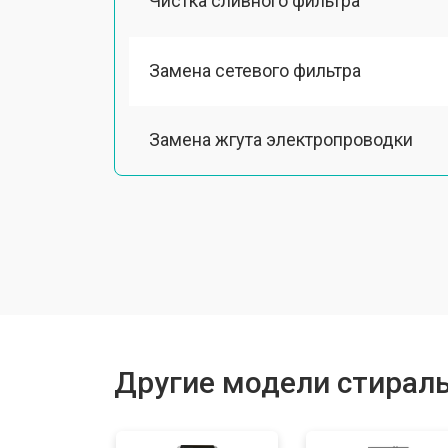
Чистка сливного фильтра
Замена сетевого фильтра
Замена жгута электропроводки
Замена шкива барабана
Замена мотора вентилятора сушки
Замена верхнего противовеса
Другие модели стирал
Замена пружин