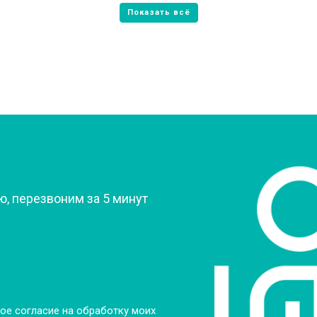
от 70 мин
о
от 60 мин
о
овление)
от 80 мин
о
 креплений, кнопок)
от 50 мин
о
?
, перезвоним за 5 минут
от 90 мин
о
от 60 мин
о
от 70 мин
о
ое согласие на обработку моих