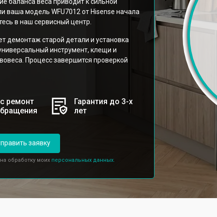
е баланса веса приводит к сильной
ли ваша модель WFU7012 от Hisense начала
тесь в наш сервисный центр.
ует демонтаж старой детали и установка
универсальный инструмент, клещи и
вовеса. Процесс завершится проверкой
с ремонт
Гарантия до 3-х
обращения
лет
править заявку
 на обработку моих
персональных данных.