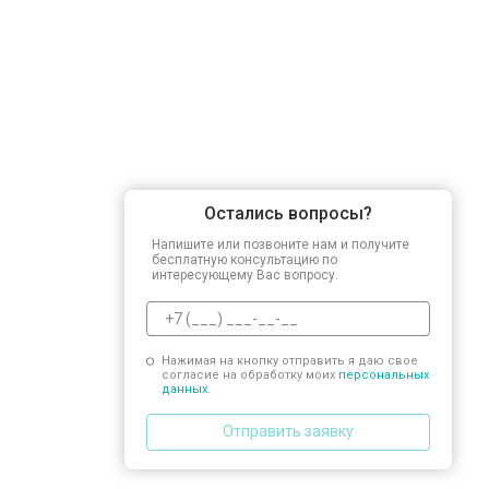
Замена заливного шланга
Замена прессостата
Замена сливного насоса
Остались вопросы?
Замена сливного шланга
Напишите или позвоните нам и получите
бесплатную консультацию по
интересующему Вас вопросу.
Замена циркуляционного насоса
Нажимая на кнопку отправить я даю свое
согласие на обработку моих
персональных
Замена УБЛ
данных.
Отправить заявку
Замена приводного ремня