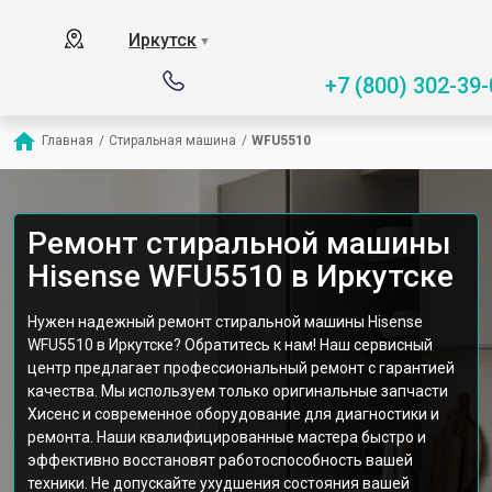
Иркутск
▼
+7 (800) 302-39-
Главная
/
Стиральная машина
/
WFU5510
Ремонт стиральной машины
Hisense WFU5510 в Иркутске
Нужен надежный ремонт стиральной машины Hisense
WFU5510 в Иркутске? Обратитесь к нам! Наш сервисный
центр предлагает профессиональный ремонт с гарантией
качества. Мы используем только оригинальные запчасти
Хисенс и современное оборудование для диагностики и
ремонта. Наши квалифицированные мастера быстро и
эффективно восстановят работоспособность вашей
техники. Не допускайте ухудшения состояния вашей