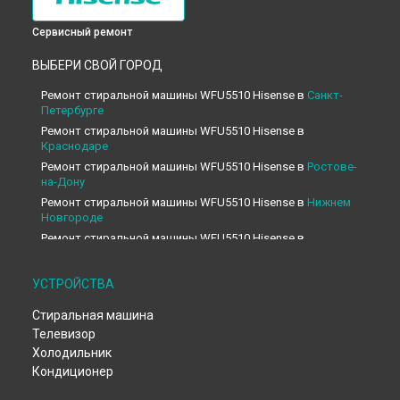
Сервисный ремонт
ВЫБЕРИ СВОЙ ГОРОД
Ремонт стиральной машины WFU5510 Hisense в
Санкт-
Петербурге
Ремонт стиральной машины WFU5510 Hisense в
Краснодаре
Ремонт стиральной машины WFU5510 Hisense в
Ростове-
на-Дону
Ремонт стиральной машины WFU5510 Hisense в
Нижнем
Новгороде
Ремонт стиральной машины WFU5510 Hisense в
Новосибирске
Ремонт стиральной машины WFU5510 Hisense в
УСТРОЙСТВА
Челябинске
Ремонт стиральной машины WFU5510 Hisense в
Стиральная машина
Екатеринбурге
Телевизор
Ремонт стиральной машины WFU5510 Hisense в
Казани
Холодильник
Ремонт стиральной машины WFU5510 Hisense в
Уфе
Кондиционер
Ремонт стиральной машины WFU5510 Hisense в
Воронеже