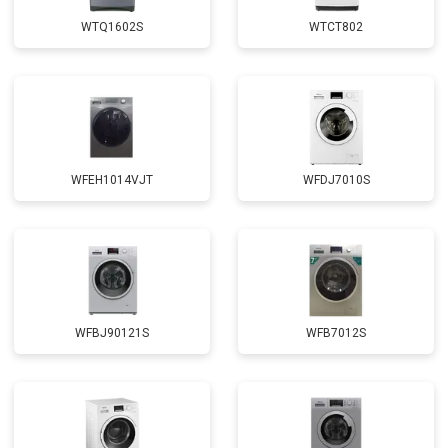
от 1850 ₽
Заказать
креплений, кнопок)
WTQ1602S
WTCT802
Замена крестовины
от 2750 ₽
Заказать
Замена щёток
от 3100 ₽
Заказать
Замена амортизаторов
от 2000 ₽
Заказать
Замена подшипников
от 2800 ₽
Заказать
WFEH1014VJT
WFDJ7010S
Замена мотора
от 3800 ₽
Заказать
Ремонт/замена датчика
от 2200 ₽
Заказать
температуры
Замена ТЭН
от 2300 ₽
Заказать
Замена блока управления
от 3600 ₽
Заказать
WFBJ90121S
WFB7012S
Замена заливного клапана
от 3250 ₽
Заказать
Замена прессостата
от 3350 ₽
Заказать
Замена сливного насоса
от 3450 ₽
Заказать