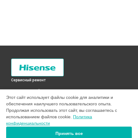
Сервисный ремонт
ВЫБЕРИ СВОЙ ГОРОД
Этот сайт использует файлы cookie для аналитики и
Замена заливного шланга стиральной машины WFE7012S
обеспечения наилучшего пользовательского опыта.
Hisense в
Санкт-Петербурге
Продолжая использовать этот сайт, вы соглашаетесь с
Замена заливного шланга стиральной машины WFE7012S
использованием файлов cookie.
Политика
Hisense в
Краснодаре
конфиденциальности
Замена заливного шланга стиральной машины WFE7012S
Hisense в
Ростове-на-Дону
Принять все