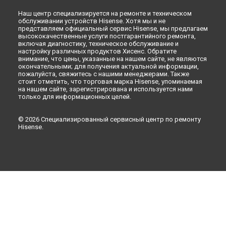
Ульяновске
Наш центр специализируется на ремонте и техническом
Ремонт стиральной машины WFE7012S Hisense в
Кирове
обслуживании устройств Hisense. Хотя мы и не
представляем официальный сервис Hisense, мы предлагаем
Ремонт стиральной машины WFE7012S Hisense в
Москве
высококачественные услуги постгарантийного ремонта,
включая диагностику, техническое обслуживание и
настройку различных продуктов Хисенс. Обратите
внимание, что цены, указанные на нашем сайте, не являются
окончательными; для получения актуальной информации,
пожалуйста, свяжитесь с нашими менеджерами. Также
стоит отметить, что торговая марка Hisense, упоминаемая
на нашем сайте, зарегистрирована и используется нами
только для информационных целей.
© 2026 Специализированный сервисный центр по ремонту
Hisense.