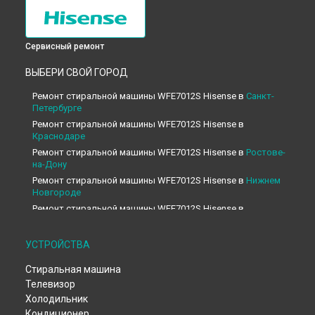
Сервисный ремонт
ВЫБЕРИ СВОЙ ГОРОД
Ремонт стиральной машины WFE7012S Hisense в
Санкт-
Петербурге
Ремонт стиральной машины WFE7012S Hisense в
Краснодаре
Ремонт стиральной машины WFE7012S Hisense в
Ростове-
на-Дону
Ремонт стиральной машины WFE7012S Hisense в
Нижнем
Новгороде
Ремонт стиральной машины WFE7012S Hisense в
Новосибирске
Ремонт стиральной машины WFE7012S Hisense в
УСТРОЙСТВА
Челябинске
Ремонт стиральной машины WFE7012S Hisense в
Стиральная машина
Екатеринбурге
Телевизор
Ремонт стиральной машины WFE7012S Hisense в
Казани
Холодильник
Ремонт стиральной машины WFE7012S Hisense в
Уфе
Кондиционер