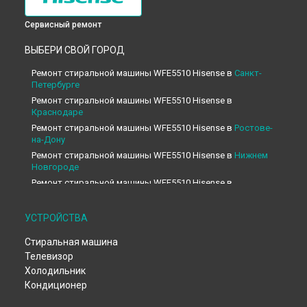
Сервисный ремонт
ВЫБЕРИ СВОЙ ГОРОД
Ремонт стиральной машины WFE5510 Hisense в
Санкт-
Петербурге
Ремонт стиральной машины WFE5510 Hisense в
Краснодаре
Ремонт стиральной машины WFE5510 Hisense в
Ростове-
на-Дону
Ремонт стиральной машины WFE5510 Hisense в
Нижнем
Новгороде
Ремонт стиральной машины WFE5510 Hisense в
Новосибирске
Ремонт стиральной машины WFE5510 Hisense в
УСТРОЙСТВА
Челябинске
Ремонт стиральной машины WFE5510 Hisense в
Стиральная машина
Екатеринбурге
Телевизор
Ремонт стиральной машины WFE5510 Hisense в
Казани
Холодильник
Ремонт стиральной машины WFE5510 Hisense в
Уфе
Кондиционер
Ремонт стиральной машины WFE5510 Hisense в
Воронеже