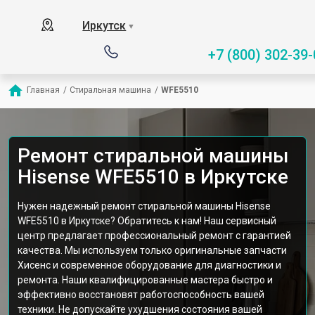
Иркутск
▼
+7 (800) 302-39-
Главная
/
Стиральная машина
/
WFE5510
Ремонт стиральной машины
Hisense WFE5510 в Иркутске
Нужен надежный ремонт стиральной машины Hisense
WFE5510 в Иркутске? Обратитесь к нам! Наш сервисный
центр предлагает профессиональный ремонт с гарантией
качества. Мы используем только оригинальные запчасти
Хисенс и современное оборудование для диагностики и
ремонта. Наши квалифицированные мастера быстро и
эффективно восстановят работоспособность вашей
техники. Не допускайте ухудшения состояния вашей