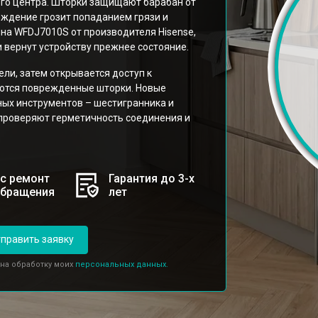
го центра. Шторки защищают барабан от
еждение грозит попаданием грязи и
ина WFDJ7010S от производителя Hisense,
 вернут устройству прежнее состояние.
ли, затем открывается доступ к
аются поврежденные шторки. Новые
ых инструментов – шестигранника и
 проверяют герметичность соединения и
с ремонт
Гарантия до 3-х
обращения
лет
править заявку
 на обработку моих
персональных данных.