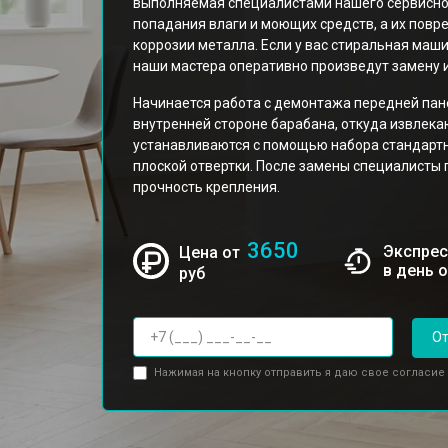
выполняемая специалистами нашего сервисно
попадания влаги и моющих средств, а их повр
коррозии металла. Если у вас стиральная маш
наши мастера оперативно произведут замену и
Начинается работа с демонтажа передней пане
внутренней стороне барабана, откуда извлек
устанавливаются с помощью набора стандартн
плоской отвертки. После замены специалисты
прочность крепления.
3650
Экспрес
Цена от
в день 
руб
От
Нажимая на кнопку отправить я даю свое согласие