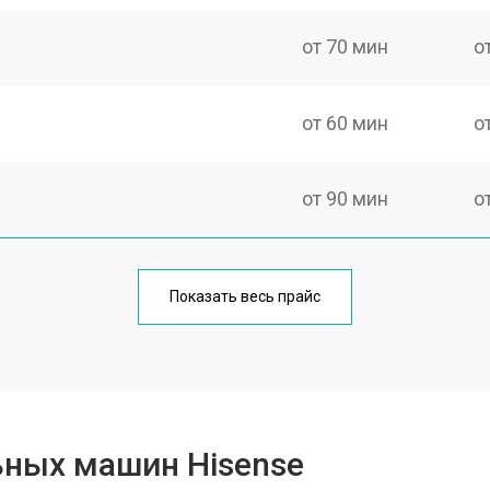
от 70 мин
о
от 60 мин
о
от 90 мин
о
от 70 мин
о
Показать весь прайс
от 100 мин
о
от 80 мин
о
ьных машин Hisense