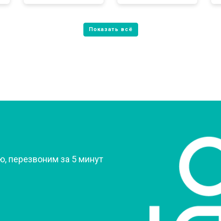
от 70 мин
о
от 60 мин
о
овление)
от 80 мин
о
 креплений, кнопок)
от 50 мин
о
?
, перезвоним за 5 минут
от 90 мин
о
от 60 мин
о