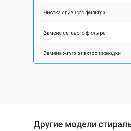
Чистка сливного фильтра
Замена сетевого фильтра
Замена жгута электропроводки
Замена шкива барабана
Замена мотора вентилятора сушки
Замена верхнего противовеса
Другие модели стирал