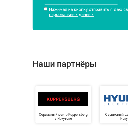
Замена амортизаторов
Нажимая на кнопку отправить я даю св
персональных данных.
Замена подшипников
Замена мотора
Наши партнёры
Ремонт/замена датчика температу
Замена ТЭН
Замена блока управления
Сервисный центр Kuppersberg
Сервисный це
в Иркутске
Ирку
Замена заливного клапана