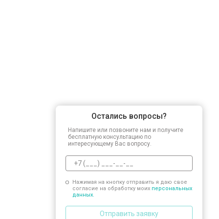
Замена заливного шланга
Замена прессостата
Замена сливного насоса
Остались вопросы?
Замена сливного шланга
Напишите или позвоните нам и получите
бесплатную консультацию по
интересующему Вас вопросу.
Замена циркуляционного насоса
Нажимая на кнопку отправить я даю свое
согласие на обработку моих
персональных
Замена УБЛ
данных.
Отправить заявку