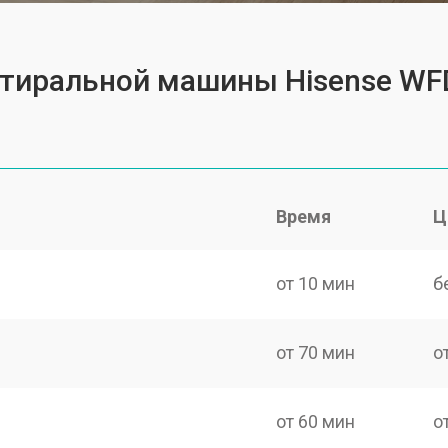
 стиральной машины Hisense W
Время
Ц
от 10 мин
б
от 70 мин
о
от 60 мин
о