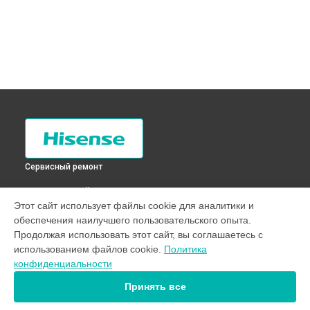
Сервисный ремонт
ВЫБЕРИ СВОЙ ГОРОД
Этот сайт использует файлы cookie для аналитики и
Ремонт или замена петли двери стиральной машины
обеспечения наилучшего пользовательского опыта.
WFBJ90121S Hisense в
Санкт-Петербурге
Продолжая использовать этот сайт, вы соглашаетесь с
Ремонт или замена петли двери стиральной машины
использованием файлов cookie.
Политика
WFBJ90121S Hisense в
Краснодаре
конфиденциальности
Ремонт или замена петли двери стиральной машины
WFBJ90121S Hisense в
Ростове-на-Дону
Принять все
Ремонт или замена петли двери стиральной машины