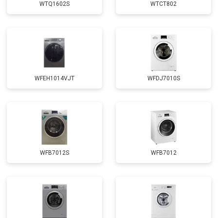
WTQ1602S
WTCT802
Замена щёток
от 3100 ₽
Заказать
Замена амортизаторов
от 2000 ₽
Заказать
Замена подшипников
от 2800 ₽
Заказать
Замена мотора
от 3800 ₽
Заказать
WFEH1014VJT
WFDJ7010S
Ремонт/замена датчика
от 2200 ₽
Заказать
температуры
Замена ТЭН
от 2300 ₽
Заказать
Замена блока управления
от 3600 ₽
Заказать
Замена заливного клапана
от 3250 ₽
Заказать
WFB7012S
WFB7012
Замена заливного шланга
от 2150 ₽
Заказать
Замена прессостата
от 3350 ₽
Заказать
Замена сливного насоса
от 3450 ₽
Заказать