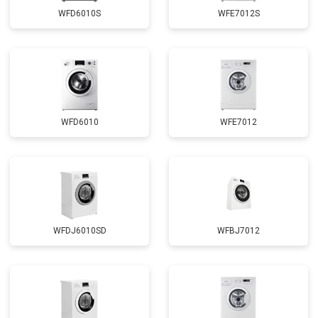
Замена сливного шланга
от 2100 ₽
Заказать
WFD6010S
WFE7012S
Замена циркуляционного насоса
от 3800 ₽
Заказать
Замена УБЛ
от 2100 ₽
Заказать
Замена приводного ремня
от 2550 ₽
Заказать
WFD6010
WFE7012
WFDJ6010SD
WFBJ7012