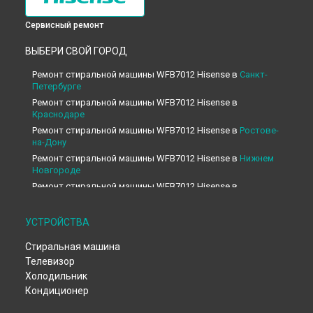
Сервисный ремонт
ВЫБЕРИ СВОЙ ГОРОД
Ремонт стиральной машины WFB7012 Hisense в
Санкт-
Петербурге
Ремонт стиральной машины WFB7012 Hisense в
Краснодаре
Ремонт стиральной машины WFB7012 Hisense в
Ростове-
на-Дону
Ремонт стиральной машины WFB7012 Hisense в
Нижнем
Новгороде
Ремонт стиральной машины WFB7012 Hisense в
Новосибирске
Ремонт стиральной машины WFB7012 Hisense в
УСТРОЙСТВА
Челябинске
Ремонт стиральной машины WFB7012 Hisense в
Стиральная машина
Екатеринбурге
Телевизор
Ремонт стиральной машины WFB7012 Hisense в
Казани
Холодильник
Ремонт стиральной машины WFB7012 Hisense в
Уфе
Кондиционер
Ремонт стиральной машины WFB7012 Hisense в
Воронеже