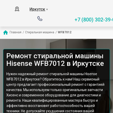
Иркутск
▼
+7 (800) 302-39-
Главная
/
Стиральная машина
/
WFB7012
Ремонт стиральной машины
Hisense WFB7012 в Иркутске
Нужен надежный ремонт стиральной машины Hisense
WFB7012 в Иркутске? Обратитесь к нам! Наш сервисный
центр предлагает профессиональный ремонт с гарантией
качества. Мы используем только оригинальные запчасти
Хисенс и современное оборудование для диагностики и
ремонта. Наши квалифицированные мастера быстро и
эффективно восстановят работоспособность вашей
техники. Не допускайте ухудшения состояния вашей