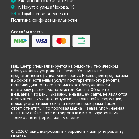
Ежедневно с 09:00 до 21:00
Ремонт кондиционера Hisense в
Кирове
г. Иркутск, улица Чехова, 19
Ремонт кондиционера Hisense в
Москве
info@hisense-services.ru
Политика конфиденциальности
Способы оплаты
Наш центр специализируется на ремонте и техническом
обслуживании устройств Hisense. Хотя мы и не
представляем официальный сервис Hisense, мы предлагаем
высококачественные услуги постгарантийного ремонта,
включая диагностику, техническое обслуживание и
настройку различных продуктов Хисенс. Обратите
внимание, что цены, указанные на нашем сайте, не являются
окончательными; для получения актуальной информации,
пожалуйста, свяжитесь с нашими менеджерами. Также
стоит отметить, что торговая марка Hisense, упоминаемая
на нашем сайте, зарегистрирована и используется нами
только для информационных целей.
© 2026 Специализированный сервисный центр по ремонту
Hisense.