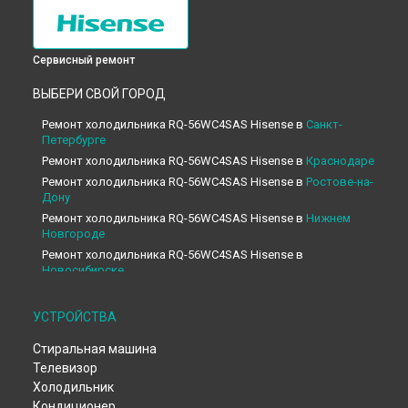
Сервисный ремонт
ВЫБЕРИ СВОЙ ГОРОД
Ремонт холодильника RQ-56WC4SAS Hisense в
Санкт-
Петербурге
Ремонт холодильника RQ-56WC4SAS Hisense в
Краснодаре
Ремонт холодильника RQ-56WC4SAS Hisense в
Ростове-на-
Дону
Ремонт холодильника RQ-56WC4SAS Hisense в
Нижнем
Новгороде
Ремонт холодильника RQ-56WC4SAS Hisense в
Новосибирске
Ремонт холодильника RQ-56WC4SAS Hisense в
Челябинске
Ремонт холодильника RQ-56WC4SAS Hisense в
УСТРОЙСТВА
Екатеринбурге
Стиральная машина
Ремонт холодильника RQ-56WC4SAS Hisense в
Казани
Телевизор
Ремонт холодильника RQ-56WC4SAS Hisense в
Уфе
Холодильник
Ремонт холодильника RQ-56WC4SAS Hisense в
Воронеже
Кондиционер