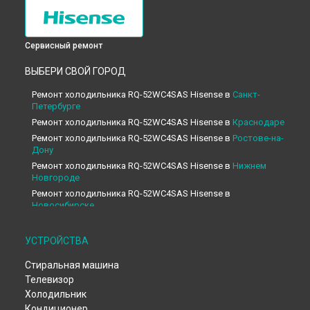
Сервисный ремонт
ВЫБЕРИ СВОЙ ГОРОД
Ремонт холодильника RQ-52WC4SAS Hisense в
Санкт-
Петербурге
Ремонт холодильника RQ-52WC4SAS Hisense в
Краснодаре
Ремонт холодильника RQ-52WC4SAS Hisense в
Ростове-на-
Дону
Ремонт холодильника RQ-52WC4SAS Hisense в
Нижнем
Новгороде
Ремонт холодильника RQ-52WC4SAS Hisense в
Новосибирске
Ремонт холодильника RQ-52WC4SAS Hisense в
Челябинске
Ремонт холодильника RQ-52WC4SAS Hisense в
УСТРОЙСТВА
Екатеринбурге
Стиральная машина
Ремонт холодильника RQ-52WC4SAS Hisense в
Казани
Телевизор
Ремонт холодильника RQ-52WC4SAS Hisense в
Уфе
Холодильник
Ремонт холодильника RQ-52WC4SAS Hisense в
Воронеже
Кондиционер