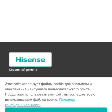
Сервисный ремонт
ВЫБЕРИ СВОЙ ГОРОД
Этот сайт использует файлы cookie для аналитики и
Замена платы управления (мат.платы, мейн платы)
обеспечения наилучшего пользовательского опыта.
холодильника RD-65WR4SBX Hisense в
Санкт-Петербурге
Продолжая использовать этот сайт, вы соглашаетесь с
Замена платы управления (мат.платы, мейн платы)
использованием файлов cookie.
Политика
холодильника RD-65WR4SBX Hisense в
Краснодаре
конфиденциальности
Замена платы управления (мат.платы, мейн платы)
холодильника RD-65WR4SBX Hisense в
Ростове-на-Дону