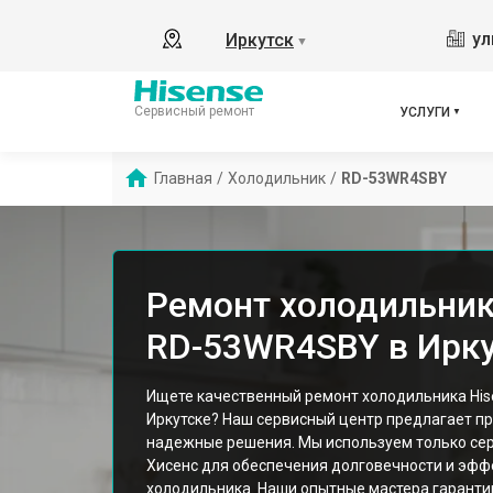
ул
Иркутск
▼
Сервисный ремонт
УСЛУГИ
Главная
/
Холодильник
/
RD-53WR4SBY
Ремонт холодильник
RD-53WR4SBY в Ирку
Ищете качественный ремонт холодильника Hi
Иркутске? Наш сервисный центр предлагает п
надежные решения. Мы используем только се
Хисенс для обеспечения долговечности и эфф
холодильника. Наши опытные мастера гарант