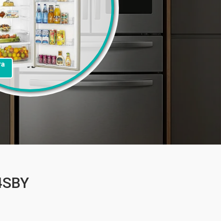
та
4SBY