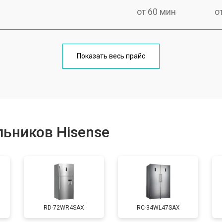
от 60 мин
о
еления
от 60 мин
о
Показать весь прайс
от 50 мин
о
от 70 мин
о
ьников Hisense
от 60 мин
о
от 70 мин
о
RD-72WR4SAX
RС-34WL47SAX
ы, мейн платы)
от 50 мин
о