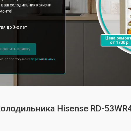
 ваш холодильник к жизни.
монта!
ия до 3-х лет
Цена ремон
от 1700 р.
править заявку
 на обработку моих
персональных
холодильника Hisense RD-53WR