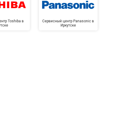
нтр Toshiba в
Сервисный центр Panasonic в
Сервисный 
утске
Иркутске
Ирк