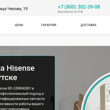
+7 (800) 302-39-08
ица Чехова, 19
Бесплатно по РФ
ЦЕНЫ
ГАРАНТИЯ
ДОСТАВКА
а Hisense
тске
sense RD-53WR4SBY в
рофессиональный подход и
ртифицированные запчасти
ективности работы вашего
ируют оперативное