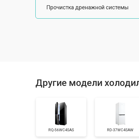
Прочистка дренажной системы
Ремонт датчика морозильного отд
Ремонт испарителя
Устранение засора трубопровода
Другие модели холодил
Замена трубопровода
Замена таймера
RQ-56WC4SAS
RD-37WC4SAW
Замена платы управления (мат.плат