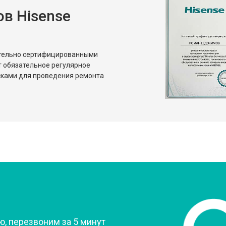
в Hisense
от 80 мин
о
от 50 мин
о
ительно сертифицированными
т обязательное регулярное
сками для проведения ремонта
?
, перезвоним за 5 минут