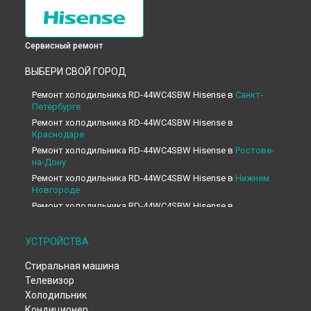
Сервисный ремонт
ВЫБЕРИ СВОЙ ГОРОД
Ремонт холодильника RD-44WC4SBW Hisense в
Санкт-
Петербурге
Ремонт холодильника RD-44WC4SBW Hisense в
Краснодаре
Ремонт холодильника RD-44WC4SBW Hisense в
Ростове-
на-Дону
Ремонт холодильника RD-44WC4SBW Hisense в
Нижнем
Новгороде
Ремонт холодильника RD-44WC4SBW Hisense в
Новосибирске
Ремонт холодильника RD-44WC4SBW Hisense в
Челябинске
УСТРОЙСТВА
Ремонт холодильника RD-44WC4SBW Hisense в
Екатеринбурге
Стиральная машина
Ремонт холодильника RD-44WC4SBW Hisense в
Казани
Телевизор
Ремонт холодильника RD-44WC4SBW Hisense в
Уфе
Холодильник
Кондиционер
Ремонт холодильника RD-44WC4SBW Hisense в
Воронеже