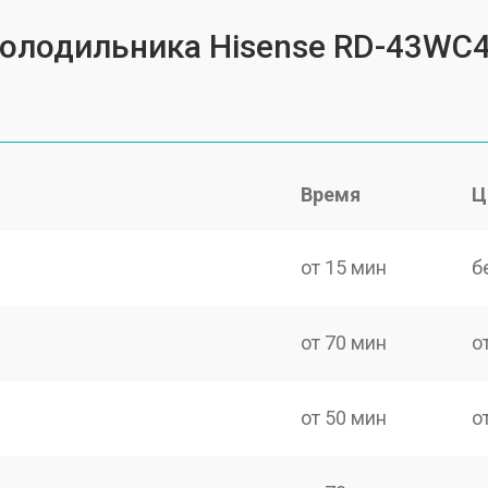
холодильника Hisense RD-43WC
Время
Ц
от 15 мин
б
от 70 мин
о
от 50 мин
о