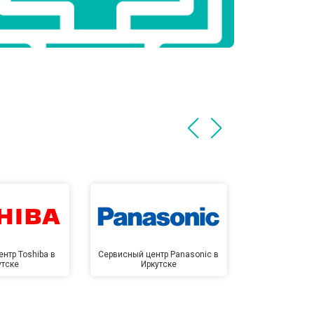
нтр Toshiba в
Сервисный центр Panasonic в
Сервисный 
утске
Иркутске
Ирк