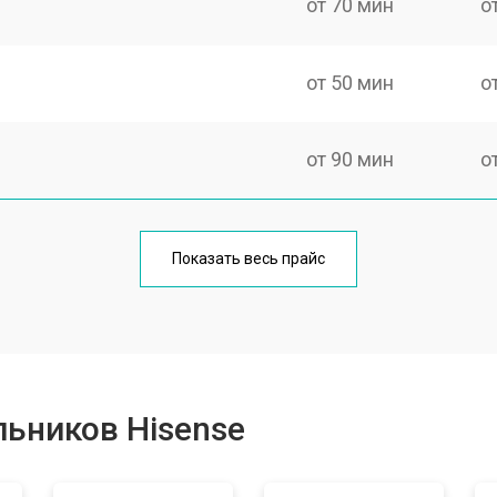
от 70 мин
о
от 50 мин
о
от 90 мин
о
еления
от 50 мин
о
Показать весь прайс
от 80 мин
о
от 50 мин
о
ьников Hisense
от 100 мин
о