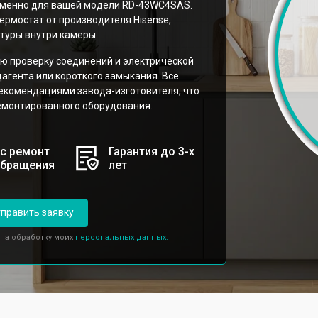
именно для вашей модели RD-43WC4SAS.
рмостат от производителя Hisense,
туры внутри камеры.
ю проверку соединений и электрической
агента или короткого замыкания. Все
рекомендациями завода-изготовителя, что
емонтированного оборудования.
с ремонт
Гарантия до 3-х
обращения
лет
править заявку
 на обработку моих
персональных данных.