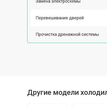
Замена электросхемы
Перевешивание дверей
Прочистка дренажной системы
Ремонт датчика морозильного отд
Ремонт испарителя
Устранение засора трубопровода
Другие модели холодил
Замена трубопровода