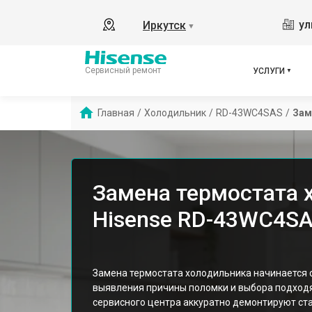
ул
Иркутск
▼
Сервисный ремонт
УСЛУГИ
Главная
/
Холодильник
/
RD-43WC4SAS
/
Зам
Замена термостата 
Hisense RD-43WC4SA
Замена термостата холодильника начинается с
выявления причины поломки и выбора подход
сервисного центра аккуратно демонтируют ст