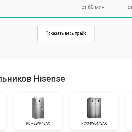
от 60 мин
о
еления
от 60 мин
о
Показать весь прайс
от 50 мин
о
от 70 мин
о
ьников Hisense
от 60 мин
о
от 70 мин
о
RD-72WR4SAX
RС-34WL47SAX
ы, мейн платы)
от 50 мин
о