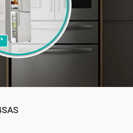
та
4SAS