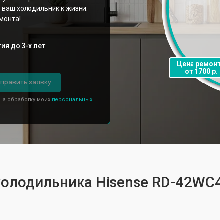
 ваш холодильник к жизни.
монта!
ия до 3-х лет
Цена ремон
от 1700 р.
править заявку
 на обработку моих
персональных
 холодильника Hisense RD-42WC