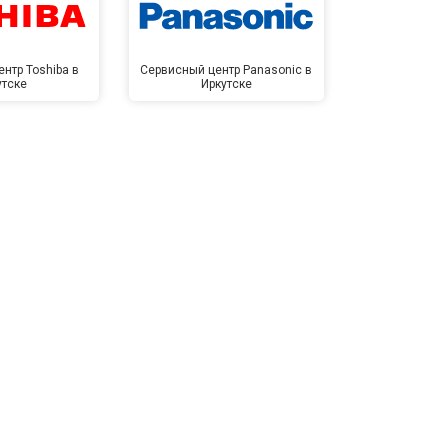
нтр Toshiba в
Сервисный центр Panasonic в
Сервисный 
утске
Иркутске
Ирк