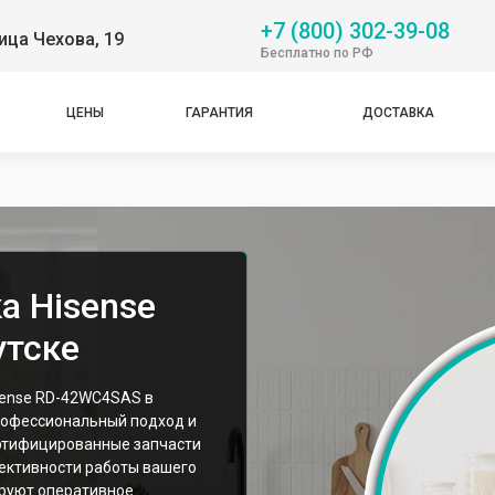
+7 (800) 302-39-08
ица Чехова, 19
Бесплатно по РФ
ЦЕНЫ
ГАРАНТИЯ
ДОСТАВКА
а Hisense
утске
sense RD-42WC4SAS в
рофессиональный подход и
ртифицированные запчасти
ективности работы вашего
ируют оперативное