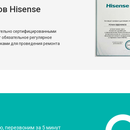
в Hisense
от 80 мин
о
от 50 мин
о
ительно сертифицированными
т обязательное регулярное
сками для проведения ремонта
?
, перезвоним за 5 минут