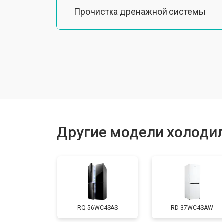
Прочистка дренажной системы
Ремонт датчика морозильного отд
Ремонт испарителя
Устранение засора трубопровода
Другие модели холодил
Замена трубопровода
Замена таймера
RQ-56WC4SAS
RD-37WC4SAW
Замена платы управления (мат.плат