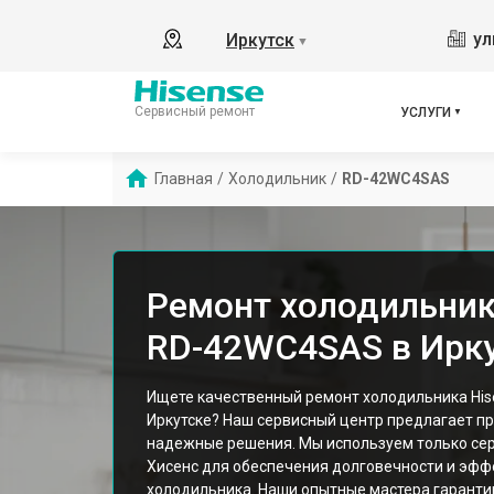
ул
Иркутск
▼
Сервисный ремонт
УСЛУГИ
Главная
/
Холодильник
/
RD-42WC4SAS
Ремонт холодильник
RD-42WC4SAS в Ирк
Ищете качественный ремонт холодильника Hi
Иркутске? Наш сервисный центр предлагает п
надежные решения. Мы используем только се
Хисенс для обеспечения долговечности и эфф
холодильника. Наши опытные мастера гарант