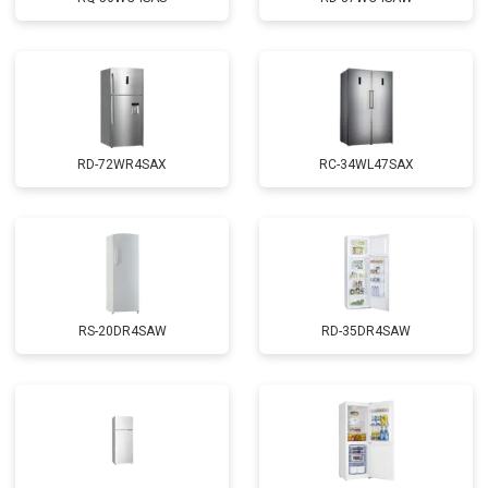
RD-72WR4SAX
RС-34WL47SAX
RS-20DR4SAW
RD-35DR4SAW