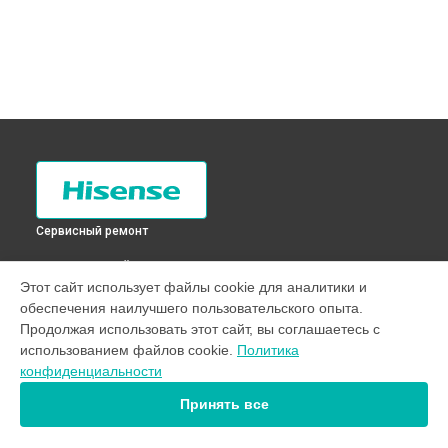
Сервисный ремонт
ВЫБЕРИ СВОЙ ГОРОД
Этот сайт использует файлы cookie для аналитики и
Замена трубопровода холодильника RD-35DR4SAS Hisense
обеспечения наилучшего пользовательского опыта.
в
Санкт-Петербурге
Продолжая использовать этот сайт, вы соглашаетесь с
Замена трубопровода холодильника RD-35DR4SAS Hisense
использованием файлов cookie.
Политика
в
Краснодаре
конфиденциальности
Замена трубопровода холодильника RD-35DR4SAS Hisense
в
Ростове-на-Дону
Принять все
Замена трубопровода холодильника RD-35DR4SAS Hisense
в
Нижнем Новгороде