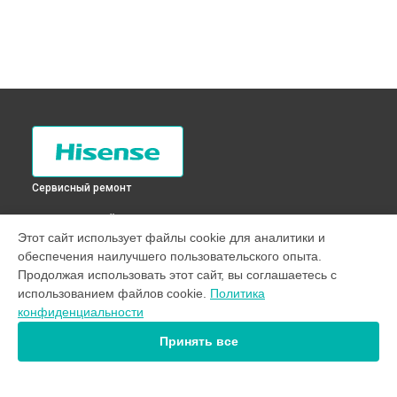
Сервисный ремонт
ВЫБЕРИ СВОЙ ГОРОД
Этот сайт использует файлы cookie для аналитики и
Ремонт испарителя холодильника RD-35DR4SAS Hisense в
обеспечения наилучшего пользовательского опыта.
Санкт-Петербурге
Продолжая использовать этот сайт, вы соглашаетесь с
Ремонт испарителя холодильника RD-35DR4SAS Hisense в
использованием файлов cookie.
Политика
Краснодаре
конфиденциальности
Ремонт испарителя холодильника RD-35DR4SAS Hisense в
Ростове-на-Дону
Принять все
Ремонт испарителя холодильника RD-35DR4SAS Hisense в
Нижнем Новгороде
Ремонт испарителя холодильника RD-35DR4SAS Hisense в