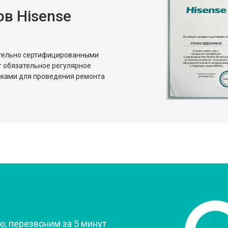
в Hisense
от 80 мин
о
от 50 мин
о
ительно сертифицированными
т обязательное регулярное
сками для проведения ремонта
?
, перезвоним за 5 минут