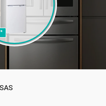
та
4SAS