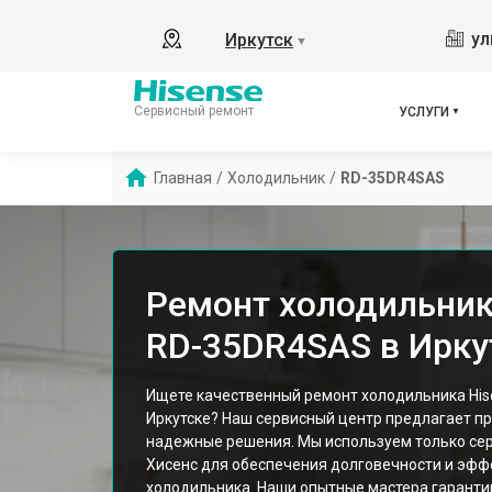
ул
Иркутск
▼
Сервисный ремонт
УСЛУГИ
Главная
/
Холодильник
/
RD-35DR4SAS
Ремонт холодильник
RD-35DR4SAS в Ирку
Ищете качественный ремонт холодильника Hi
Иркутске? Наш сервисный центр предлагает п
надежные решения. Мы используем только се
Хисенс для обеспечения долговечности и эфф
холодильника. Наши опытные мастера гарант