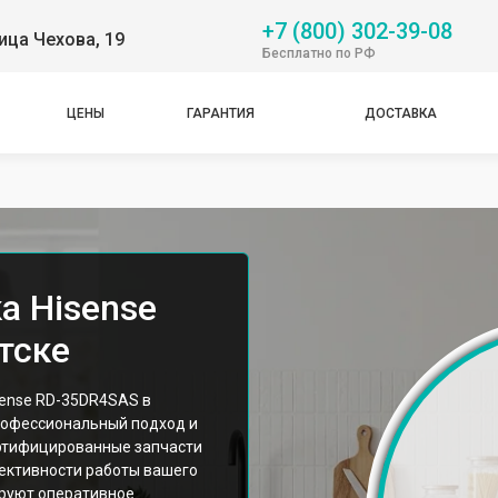
+7 (800) 302-39-08
ица Чехова, 19
Бесплатно по РФ
ЦЕНЫ
ГАРАНТИЯ
ДОСТАВКА
а Hisense
тске
sense RD-35DR4SAS в
рофессиональный подход и
ртифицированные запчасти
ективности работы вашего
ируют оперативное