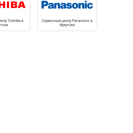
нтр Toshiba в
Сервисный центр Panasonic в
Сервисный 
утске
Иркутске
Ирк