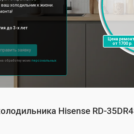
 ваш холодильник к жизни.
монта!
ия до 3-х лет
Цена ремон
от 1700 р.
править заявку
 на обработку моих
персональных
холодильника Hisense RD-35DR