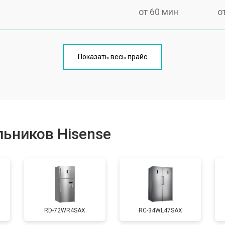
от 60 мин
о
еления
от 60 мин
о
Показать весь прайс
от 50 мин
о
от 70 мин
о
ьников Hisense
от 60 мин
о
от 70 мин
о
RD-72WR4SAX
RС-34WL47SAX
ы, мейн платы)
от 50 мин
о