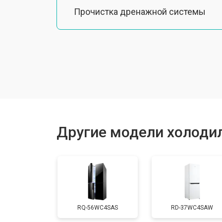
Прочистка дренажной системы
Ремонт датчика морозильного отд
Ремонт испарителя
Устранение засора трубопровода
Другие модели холодил
Замена трубопровода
Замена таймера
RQ-56WC4SAS
RD-37WC4SAW
Замена платы управления (мат.плат