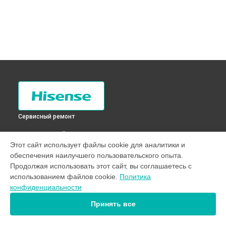
Сервисный ремонт
ВЫБЕРИ СВОЙ ГОРОД
Этот сайт использует файлы cookie для аналитики и
Замена ТЭН холодильника RD-30WC4SAW Hisense в
Санкт-
обеспечения наилучшего пользовательского опыта.
Петербурге
Продолжая использовать этот сайт, вы соглашаетесь с
Замена ТЭН холодильника RD-30WC4SAW Hisense в
использованием файлов cookie.
Политика
Краснодаре
конфиденциальности
Замена ТЭН холодильника RD-30WC4SAW Hisense в
Ростове-на-Дону
Принять все
Замена ТЭН холодильника RD-30WC4SAW Hisense в
Нижнем Новгороде